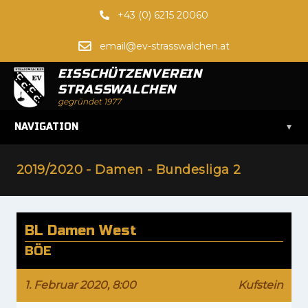
+43 (0) 6215 20060
email@ev-strasswalchen.at
EISSCHÜTZENVEREIN
STRASSWALCHEN
gegründet 1977
▾
NAVIGATION
2019/2020 - Damen - Bundesliga 2
BL Damen West
BÖE
1. Februar 2020, 8:00
Kufstein