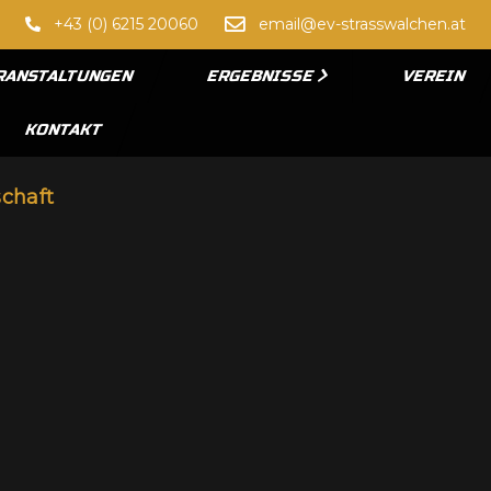
+43 (0) 6215 20060
email@ev-strasswalchen.at
RANSTALTUNGEN
ERGEBNISSE
VEREIN
KONTAKT
chaft