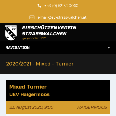
+43 (0) 6215 20060
email@ev-strasswalchen.at
EISSCHÜTZENVEREIN
STRASSWALCHEN
gegründet 1977
▾
NAVIGATION
2020/2021 - Mixed - Turnier
Mixed Turnier
UEV Haigermoos
23. August 2020, 9:00
HAIGERMOOS