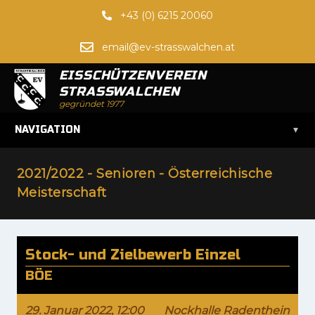
+43 (0) 6215 20060
email@ev-strasswalchen.at
EISSCHÜTZENVEREIN
STRASSWALCHEN
gegründet 1977
▾
NAVIGATION
2021/2022 - Senioren - Österreichische
Meisterschaft
Stock- und Zielbewerb Einzel
BÖE
29. Januar 2022, 12:00
Nockhalle Radenthein