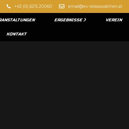
+43 (0) 6215 20060
email@ev-strasswalchen.at
RANSTALTUNGEN
ERGEBNISSE
VEREIN
KONTAKT