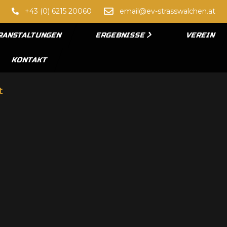
+43 (0) 6215 20060
email@ev-strasswalchen.at
RANSTALTUNGEN
ERGEBNISSE
VEREIN
KONTAKT
t