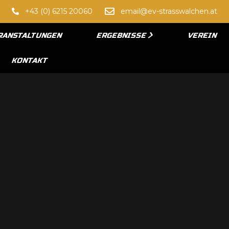
+43 (0) 6215 20060
email@ev-strasswalchen.at
RANSTALTUNGEN
ERGEBNISSE
VEREIN
KONTAKT