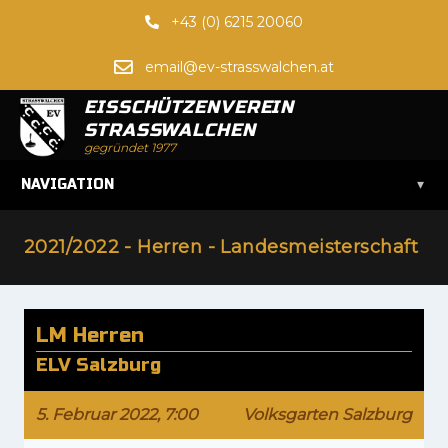
+43 (0) 6215 20060
email@ev-strasswalchen.at
EISSCHÜTZENVEREIN
STRASSWALCHEN
gegründet 1977
▾
NAVIGATION
2021/2022 - Herren - Landesmeisterschaft
LM Herren
ELV Salzburg
5. Februar 2022, 7:00
Volksgarten Salzburg