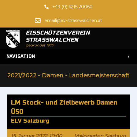
+43 (0) 6215 20060
email@ev-strasswalchen.at
EISSCHÜTZENVEREIN
STRASSWALCHEN
gegründet 1977
▾
NAVIGATION
2021/2022 - Damen - Landesmeisterschaft
LM Stock- und Zielbewerb Damen
Ü50
ELV Salzburg
15. Januar 2022, 10:00
Volksgarten Salzburg