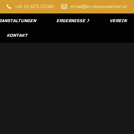
+43 (0) 6215 20060
email@ev-strasswalchen.at
RANSTALTUNGEN
ERGEBNISSE
VEREIN
KONTAKT