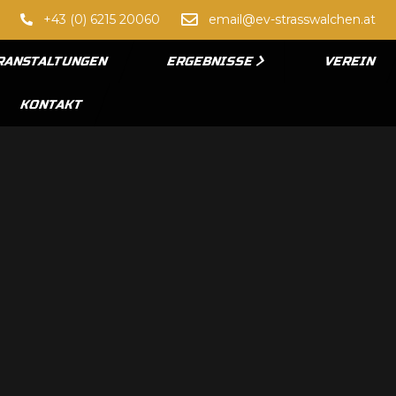
+43 (0) 6215 20060
email@ev-strasswalchen.at
RANSTALTUNGEN
ERGEBNISSE
VEREIN
KONTAKT