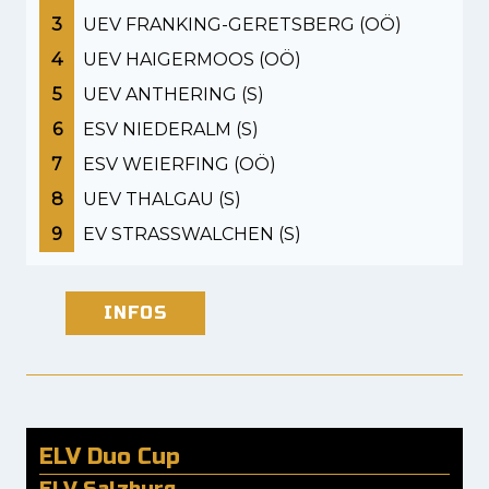
3
UEV FRANKING-GERETSBERG (OÖ)
4
UEV HAIGERMOOS (OÖ)
5
UEV ANTHERING (S)
6
ESV NIEDERALM (S)
7
ESV WEIERFING (OÖ)
8
UEV THALGAU (S)
9
EV STRASSWALCHEN (S)
INFOS
ELV Duo Cup