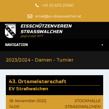
+43 (0) 6215 20060
email@ev-strasswalchen.at
EISSCHÜTZENVEREIN
STRASSWALCHEN
gegründet 1977
▾
NAVIGATION
2023/2024 - Damen - Turnier
43. Ortsmeisterschaft
EV Straßwalchen
18. November 2023,
STOCKHALLE
14:00
STRASSWALCHEN