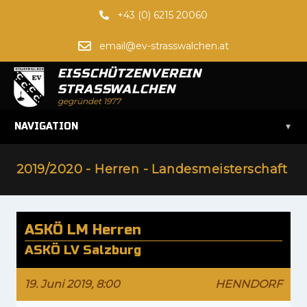
+43 (0) 6215 20060
email@ev-strasswalchen.at
EISSCHÜTZENVEREIN
STRASSWALCHEN
gegründet 1977
▾
NAVIGATION
2019/2020 - Herren - Landesmeisterschaft
ASKÖ LM Herren
ASKÖ LV Salzburg
19. Juni 2019, 8:00
HENNDORF