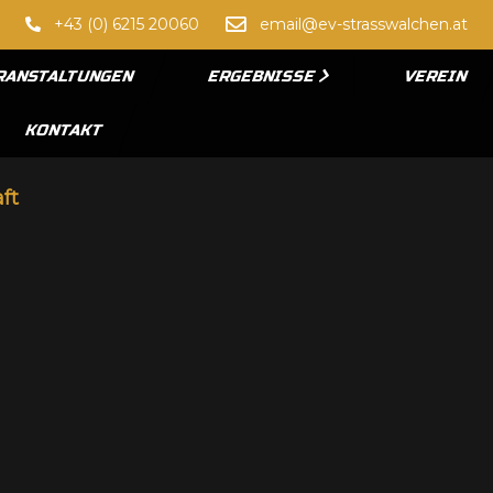
+43 (0) 6215 20060
email@ev-strasswalchen.at
RANSTALTUNGEN
ERGEBNISSE
VEREIN
KONTAKT
ft