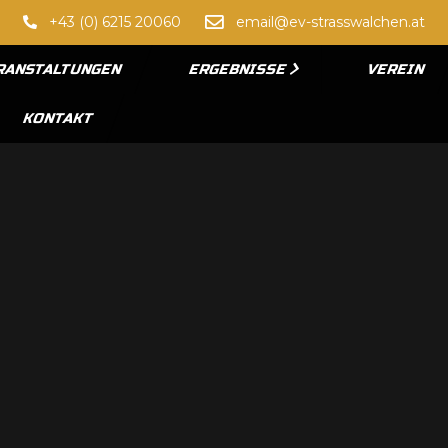
+43 (0) 6215 20060
email@ev-strasswalchen.at
RANSTALTUNGEN
ERGEBNISSE
VEREIN
KONTAKT