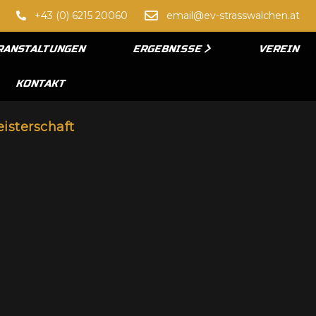
+43 (0) 6215 20060
email@ev-strasswalchen.at
RANSTALTUNGEN
ERGEBNISSE
VEREIN
KONTAKT
eisterschaft