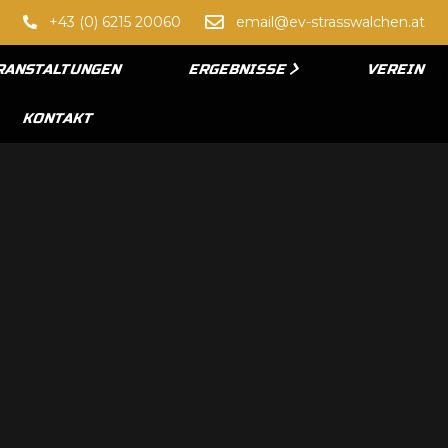
+43 (0) 6215 20060
email@ev-strasswalchen.at
RANSTALTUNGEN
ERGEBNISSE
VEREIN
KONTAKT