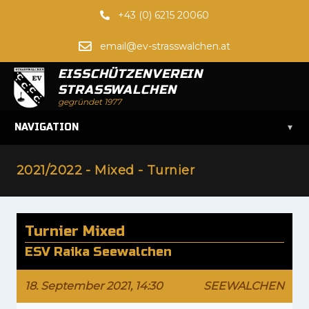
+43 (0) 6215 20060
email@ev-strasswalchen.at
EISSCHÜTZENVEREIN
STRASSWALCHEN
gegründet 1977
▾
NAVIGATION
2021/2022 - Mixed - Turnier
Turnier Mixed
ESV Raika Seewalchen
18. September 2021, 14:30
SEEWALCHEN