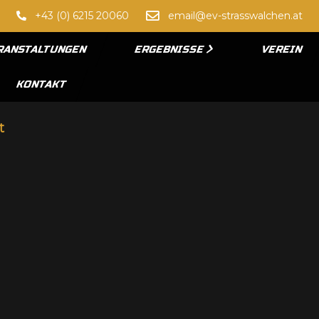
+43 (0) 6215 20060
email@ev-strasswalchen.at
RANSTALTUNGEN
ERGEBNISSE
VEREIN
KONTAKT
t