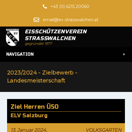
+43 (0) 6215 20060
email@ev-strasswalchen.at
EISSCHÜTZENVEREIN
STRASSWALCHEN
gegründet 1977
▾
NAVIGATION
2023/2024 - Zielbewerb -
Landesmeisterschaft
Ziel Herren Ü50
ELV Salzburg
13. Januar 2024,
VOLKSGARTEN