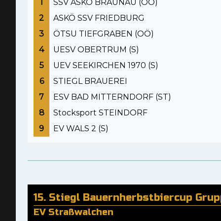
1
SSV ASKÖ BRAUNAU (OÖ)
2
ASKÖ SSV FRIEDBURG
3
ÖTSU TIEFGRABEN (OÖ)
4
UESV OBERTRUM (S)
5
UEV SEEKIRCHEN 1970 (S)
6
STIEGL BRAUEREI
7
ESV BAD MITTERNDORF (ST)
8
Stocksport STEINDORF
9
EV WALS 2 (S)
15. Stiegl Bauernherbstbiercup Gru
EV Straßwalchen