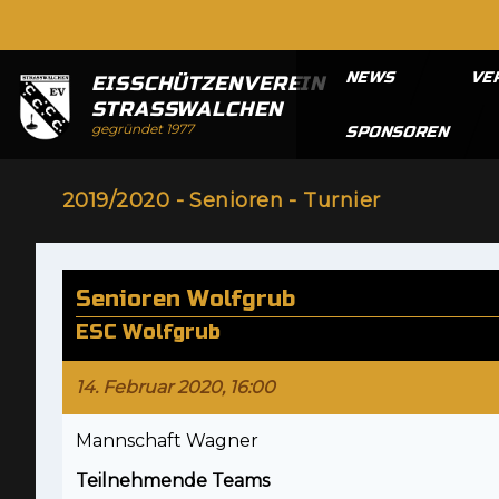
NEWS
VE
EISSCHÜTZENVEREIN
STRASSWALCHEN
gegründet 1977
SPONSOREN
2019/2020 - Senioren - Turnier
Senioren Wolfgrub
ESC Wolfgrub
14. Februar 2020, 16:00
Mannschaft Wagner
Teilnehmende Teams