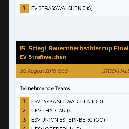
1
EV STRASSWALCHEN 3 (S)
15. Stiegl Bauernherbstbiercup Fina
EV Straßwalchen
28. August 2019, 8:00
STOCKHAL
Teilnehmende Teams
1
ESV RAIKA SEEWALCHEN (OÖ)
2
UEV THALGAU (S)
3
ESV UNION ESTERNBERG (OÖ)