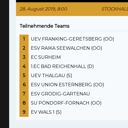
28. August 2019, 8:00
STOCKHAL
Teilnehmende Teams
1
UEV FRANKING-GERETSBERG (OÖ)
2
ESV RAIKA SEEWALCHEN (OÖ)
3
EC SURHEIM
4
1.EC BAD REICHENHALL (D)
5
UEV THALGAU (S)
6
ESV UNION ESTERNBERG (OÖ)
7
ESV GRÖDIG-GARTENAU
8
SU PÖNDORF-FORNACH (OÖ)
9
EV WALS 1 (S)