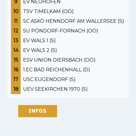
9
EV NEUHOFEN
10
TSV TIMELKAM (OÖ)
11
SC ASKÖ HENNDORF AM WALLERSEE (S)
12
SU PÖNDORF-FORNACH (OÖ)
13
EV WALS 1 (S)
14
EV WALS 2 (S)
15
ESV UNION DIERSBACH (OÖ)
16
1.EC BAD REICHENHALL (D)
17
USC EUGENDORF (S)
18
UEV SEEKIRCHEN 1970 (S)
INFOS