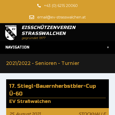
+43 (0) 6215 20060
email@ev-strasswalchen.at
EISSCHÜTZENVEREIN
STRASSWALCHEN
gegründet 1977
▾
NAVIGATION
2021/2022 - Senioren - Turnier
17. Stiegl-Bauernherbstbier-Cup
Ü-60
EV Straßwalchen
25. August 2021,
STOCKHALLE