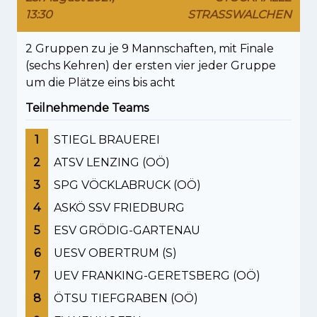
13:30
STRASSWALCHEN
2 Gruppen zu je 9 Mannschaften, mit Finale
(sechs Kehren) der ersten vier jeder Gruppe
um die Plätze eins bis acht
Teilnehmende Teams
1
STIEGL BRAUEREI
2
ATSV LENZING (OÖ)
3
SPG VÖCKLABRUCK (OÖ)
4
ASKÖ SSV FRIEDBURG
5
ESV GRÖDIG-GARTENAU
6
UESV OBERTRUM (S)
7
UEV FRANKING-GERETSBERG (OÖ)
8
ÖTSU TIEFGRABEN (OÖ)