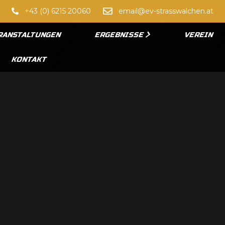
+43 (0) 6215 20060
email@ev-strasswalchen.at
RANSTALTUNGEN
ERGEBNISSE
VEREIN
KONTAKT