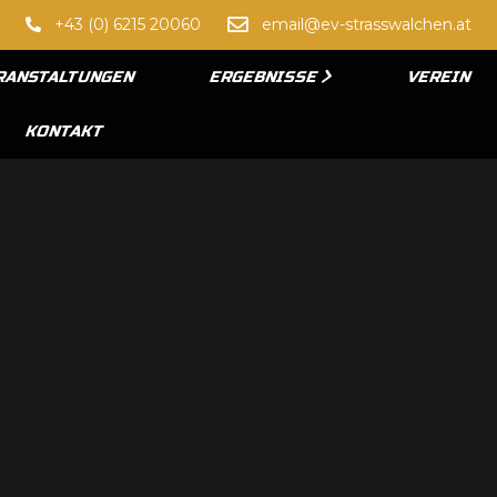
+43 (0) 6215 20060
email@ev-strasswalchen.at
RANSTALTUNGEN
ERGEBNISSE
VEREIN
KONTAKT