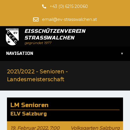
+43 (0) 6215 20060
email@ev-strasswalchen.at
EISSCHÜTZENVEREIN
STRASSWALCHEN
gegründet 1977
▾
NAVIGATION
2021/2022 - Senioren -
Landesmeisterschaft
LM Senioren
ELV Salzburg
19. Februar 2022, 7:00
Volksgarten Salzburg