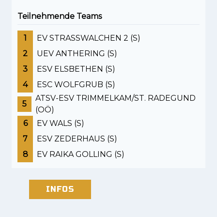
Teilnehmende Teams
1
EV STRASSWALCHEN 2 (S)
2
UEV ANTHERING (S)
3
ESV ELSBETHEN (S)
4
ESC WOLFGRUB (S)
ATSV-ESV TRIMMELKAM/ST. RADEGUND
5
(OÖ)
6
EV WALS (S)
7
ESV ZEDERHAUS (S)
8
EV RAIKA GOLLING (S)
INFOS