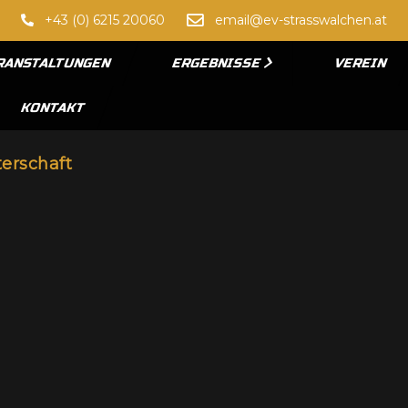
+43 (0) 6215 20060
email@ev-strasswalchen.at
RANSTALTUNGEN
ERGEBNISSE
VEREIN
KONTAKT
terschaft