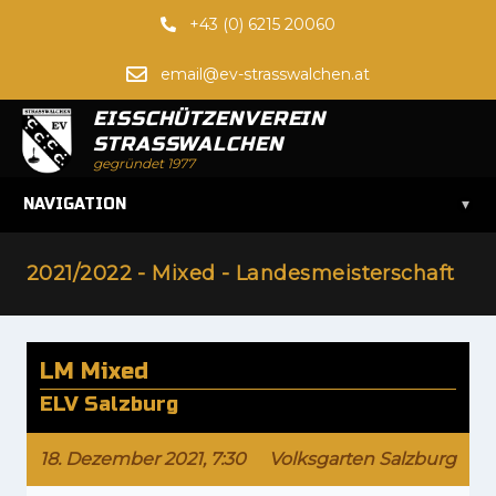
+43 (0) 6215 20060
email@ev-strasswalchen.at
EISSCHÜTZENVEREIN
STRASSWALCHEN
gegründet 1977
▾
NAVIGATION
2021/2022 - Mixed - Landesmeisterschaft
LM Mixed
ELV Salzburg
18. Dezember 2021, 7:30
Volksgarten Salzburg