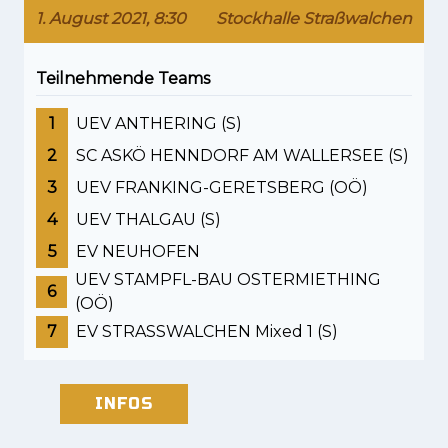
1. August 2021, 8:30
Stockhalle Straßwalchen
Teilnehmende Teams
1
UEV ANTHERING (S)
2
SC ASKÖ HENNDORF AM WALLERSEE (S)
3
UEV FRANKING-GERETSBERG (OÖ)
4
UEV THALGAU (S)
5
EV NEUHOFEN
UEV STAMPFL-BAU OSTERMIETHING
6
(OÖ)
7
EV STRASSWALCHEN Mixed 1 (S)
INFOS