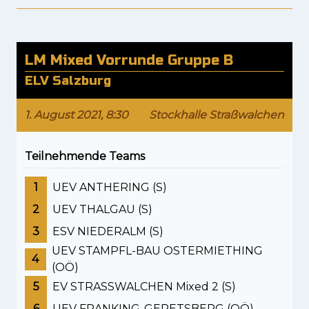
LM Mixed Vorrunde Gruppe B
ELV Salzburg
1. August 2021, 8:30
Stockhalle Straßwalchen
Teilnehmende Teams
1
UEV ANTHERING (S)
2
UEV THALGAU (S)
3
ESV NIEDERALM (S)
UEV STAMPFL-BAU OSTERMIETHING
4
(OÖ)
5
EV STRASSWALCHEN Mixed 2 (S)
6
UEV FRANKING-GERETSBERG (OÖ)