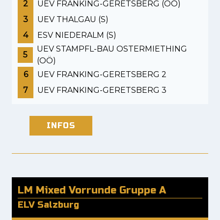
2
UEV FRANKING-GERETSBERG (OÖ)
3
UEV THALGAU (S)
4
ESV NIEDERALM (S)
UEV STAMPFL-BAU OSTERMIETHING
5
(OÖ)
6
UEV FRANKING-GERETSBERG 2
7
UEV FRANKING-GERETSBERG 3
INFOS
LM Mixed Vorrunde Gruppe A
ELV Salzburg