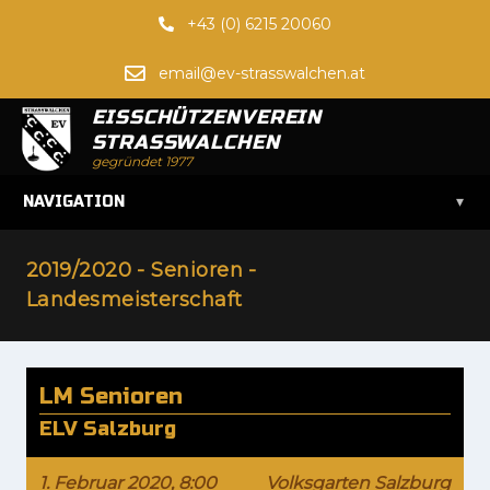
+43 (0) 6215 20060
email@ev-strasswalchen.at
EISSCHÜTZENVEREIN
STRASSWALCHEN
gegründet 1977
▾
NAVIGATION
2019/2020 - Senioren -
Landesmeisterschaft
LM Senioren
ELV Salzburg
1. Februar 2020, 8:00
Volksgarten Salzburg