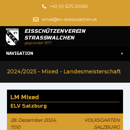
+43 (0) 6215 20060
email@ev-strasswalchen.at
EISSCHÜTZENVEREIN
STRASSWALCHEN
gegründet 1977
▾
NAVIGATION
2024/2025 - Mixed - Landesmeisterschaft
LM Mixed
ELV Salzburg
28. Dezember 2024,
VOLKSGARTEN
7:00
SALZBURG