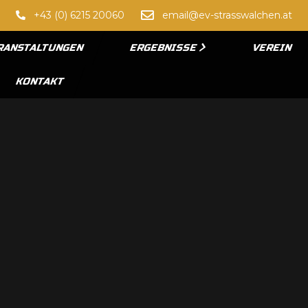
+43 (0) 6215 20060
email@ev-strasswalchen.at
RANSTALTUNGEN
ERGEBNISSE
VEREIN
KONTAKT