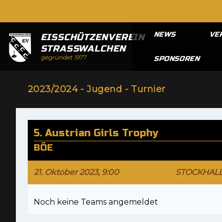
NEWS
VE
EISSCHÜTZENVEREIN
STRASSWALCHEN
gegründet 1977
SPONSOREN
2023/2024 - Jugend - Turnier
5. Austrian Girls Trophy
BÖE
21. Oktober 2023, 9:00
STOCKHAL
Noch keine Teams angemeldet