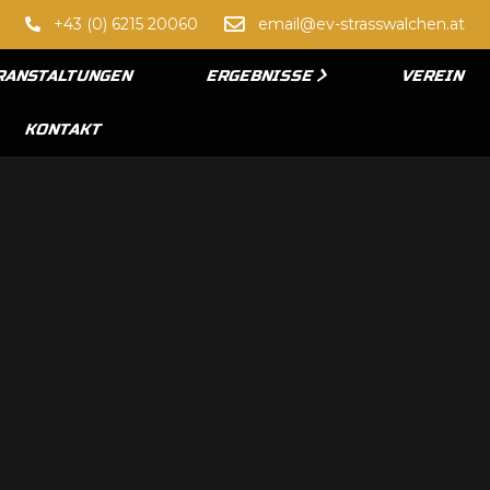
+43 (0) 6215 20060
email@ev-strasswalchen.at
RANSTALTUNGEN
ERGEBNISSE
VEREIN
KONTAKT