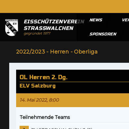
NEWS
VE
EISSCHÜTZENVEREIN
STRASSWALCHEN
gegründet 1977
SPONSOREN
2022/2023 - Herren - Oberliga
OL Herren 2. Dg.
ELV Salzburg
14. Mai 2022, 8:00
Teilnehmende Teams