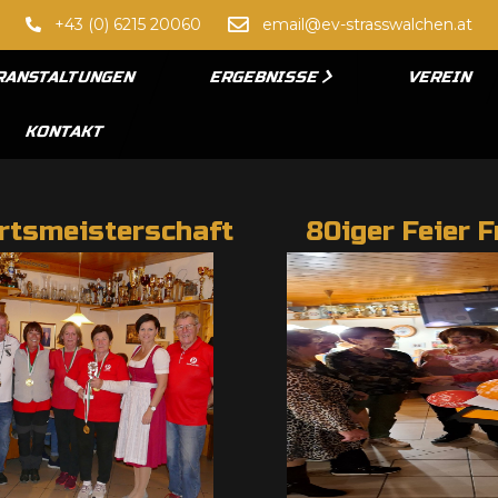
+43 (0) 6215 20060
email@ev-strasswalchen.at
RANSTALTUNGEN
ERGEBNISSE
VEREIN
KONTAKT
Ortsmeisterschaft
80iger Feier F