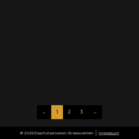
←
1
2
3
→
© 2026 Eisschützenverein Strasswalchen
Impressum