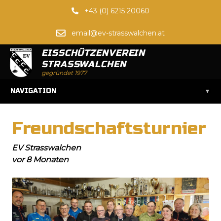
+43 (0) 6215 20060
email@ev-strasswalchen.at
EISSCHÜTZENVEREIN
STRASSWALCHEN
gegründet 1977
▾
NAVIGATION
Freundschaftsturnier
EV Strasswalchen
vor 8 Monaten