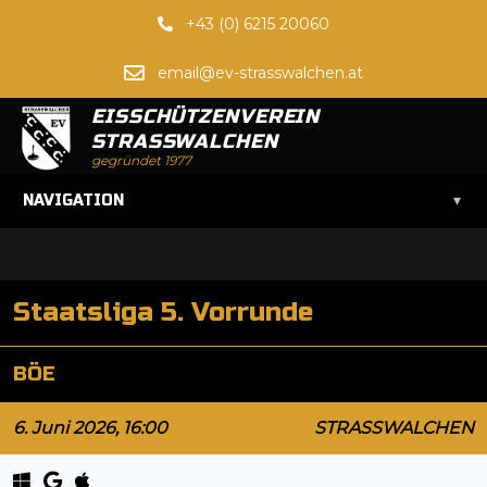
+43 (0) 6215 20060
email@ev-strasswalchen.at
EISSCHÜTZENVEREIN
STRASSWALCHEN
gegründet 1977
▾
NAVIGATION
Staatsliga 5. Vorrunde
BÖE
6. Juni 2026, 16:00
STRASSWALCHEN